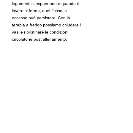
legamenti si espandono e quando il
lavoro si ferma, quel flusso in
eccesso può persistere. Con la
terapia a freddo possiamo chiudere i
vasi e ripristinare le condizioni
circolatorie post allenamento.
Ideali per trattare:
Ematomi, distorsioni, infortuni ed ogni
volta che è richiesta l'applicazione a
freddo. Puoi anche trattare stiramenti,
danni a legamenti e tendini.
Come usare le eArtik?
Metti le sacche di gelatina o l'intero
pacco nel freezer per almeno 2 ore.
Quando necessario, toglierle dal
freezer, metterle nelle tasche
degli eArtik e applica sulle gambe del
cavallo.
Normalmente suggeriamo