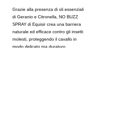
Grazie alla presenza di oli essenziali
di Geranio e Citronella, NO BUZZ
SPRAY di Equisir crea una barriera
naturale ed efficace contro gli insetti
molesti, proteggendo il cavallo in
modo delicato ma duraturo.
La lozione, oltre ad allontanare
mosche, tafani e zanzare, lascia sul
mantello una profumazione fresca,
gradevole e persistente.
Gli insetti non sono solo fastidiosi:
possono causare stress, irritazioni
cutanee e rappresentano una
potenziale fonte di infezioni. No Buzz
Spray aiuta a prevenirli, migliorando il
benessere quotidiano del cavallo.