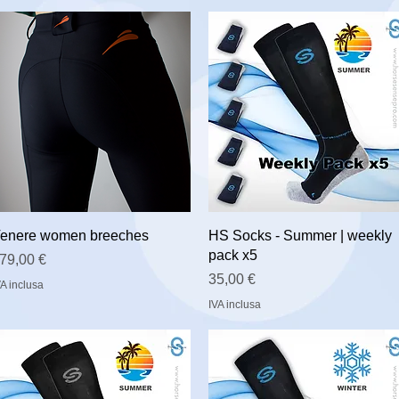
enere women breeches
HS Socks - Summer | weekly
pack x5
rezzo
79,00 €
Prezzo
35,00 €
VA inclusa
IVA inclusa