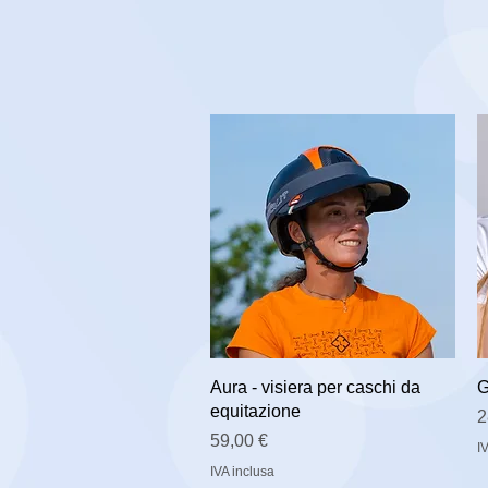
Aura - visiera per caschi da
G
equitazione
P
2
Prezzo
59,00 €
I
IVA inclusa