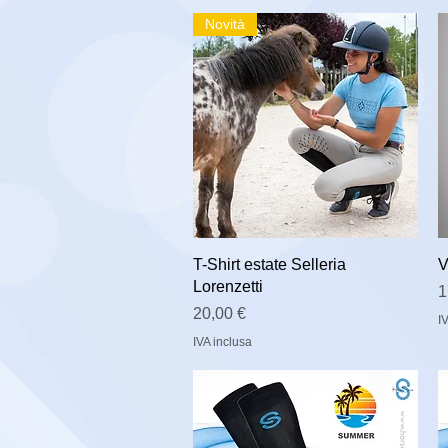
Novità
T-Shirt estate Selleria
V
Lorenzetti
P
1
Prezzo
20,00 €
I
IVA inclusa